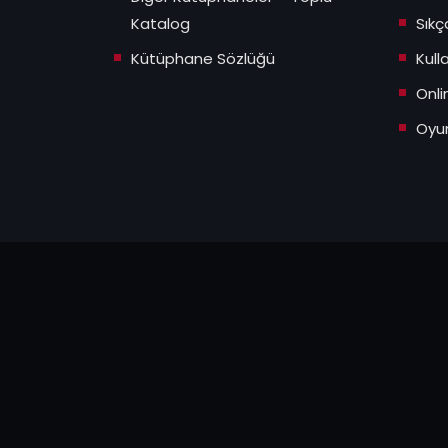
Katalog
Sıkç
Kütüphane Sözlüğü
Kull
Onli
Oyun