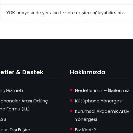
YÖK bünyesinde yer alan tezlere erişim sağlayabilirsiniz.
etler & Destek
Hakkımızda
nç Hizmeti
Hedeflerimiz – İlkelerimiz
üphaneler Arası Ödünç
Kütüphane Yönergesi
e Formu (ILL)
Kurumsal Akademik Arşiv
ESS
Yönergesi
üs Dışı Erişim
Biz Kimiz?